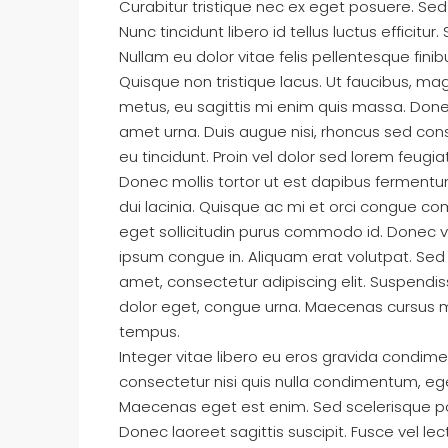
Curabitur tristique nec ex eget posuere. Sed e
Nunc tincidunt libero id tellus luctus efficitur
Nullam eu dolor vitae felis pellentesque fin
Quisque non tristique lacus. Ut faucibus, ma
metus, eu sagittis mi enim quis massa. Done
amet urna. Duis augue nisi, rhoncus sed cons
eu tincidunt. Proin vel dolor sed lorem feugia
Donec mollis tortor ut est dapibus fermentum.
dui lacinia. Quisque ac mi et orci congue co
eget sollicitudin purus commodo id. Donec ve
ipsum congue in. Aliquam erat volutpat. Sed
amet, consectetur adipiscing elit. Suspendisse
dolor eget, congue urna. Maecenas cursus ma
tempus.
Integer vitae libero eu eros gravida condime
consectetur nisi quis nulla condimentum, eget
Maecenas eget est enim. Sed scelerisque pos
Donec laoreet sagittis suscipit. Fusce vel lec