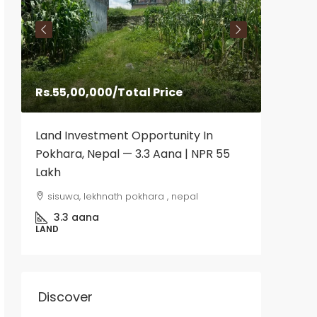
Rs.55,00,000
/Total Price
Rs.5,2
Land Investment Opportunity In
Banglo
Pokhara, Nepal — 3.3 Aana | NPR 55
budan
Lakh
5
HOUSE
sisuwa, lekhnath pokhara , nepal
3.3
aana
LAND
Discover