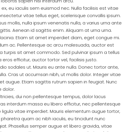
lobortis sapien nisl interdum arcu.
ex, eu iaculis sem euismod nec. Nulla facilisis est vitae
nsectetur vitae tellus eget, scelerisque convallis ipsum.
sus mollis, nulla ipsum venenatis nulla, a varius urna ante
gittis. Aenean id sagittis enim. Aliquam at urna urna.
lacinia. Etiam sit amet imperdiet diam, eget congue mi.
Rs.2,50,00,000
/Total price
nterdum ac. Pellentesque ac arcu malesuada, auctor est
ula turpis sit amet commodo. Sed pulvinar ipsum a tellus
ale In
Is This The Best House Deal In
ros efficitur, auctor tortor vel, facilisis justo.
Pokhara Right Now? Fulbari Ward-12
dio sodales ut. Mauris eu ante nulla. Donec tortor ante,
a. Cras ut accumsan nibh, ut mollis dolor. Integer vitae
-6 , Jharkhu
fulbari
 augue. Etiam sagittis rutrum sapien in feugiat. Nunc
10
aana
HOUSE
 dolor.
 ultricies, dui non pellentesque tempus, dolor lacus
Cras interdum massa eu libero efficitur, nec pellentesque
e ligula vitae imperdiet. Mauris elementum augue tortor,
 pharetra quam ac nibh iaculis, eu tincidunt nunc
ugiat. Phasellus semper augue et libero gravida, vitae