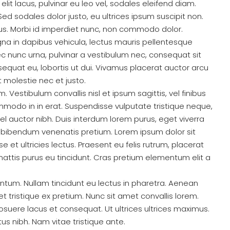
lit lacus, pulvinar eu leo vel, sodales eleifend diam.
. Sed sodales dolor justo, eu ultrices ipsum suscipit non.
ibus. Morbi id imperdiet nunc, non commodo dolor.
gna in dapibus vehicula, lectus mauris pellentesque
c nunc urna, pulvinar a vestibulum nec, consequat sit
equat eu, lobortis ut dui. Vivamus placerat auctor arcu
t molestie nec et justo.
 Vestibulum convallis nisl et ipsum sagittis, vel finibus
mmodo in in erat. Suspendisse vulputate tristique neque,
l auctor nibh. Duis interdum lorem purus, eget viverra
 bibendum venenatis pretium. Lorem ipsum dolor sit
 et ultricies lectus. Praesent eu felis rutrum, placerat
ttis purus eu tincidunt. Cras pretium elementum elit a
ntum. Nullam tincidunt eu lectus in pharetra. Aenean
 tristique ex pretium. Nunc sit amet convallis lorem.
uere lacus et consequat. Ut ultrices ultrices maximus.
tus nibh. Nam vitae tristique ante.