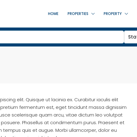
HOME
PROPERTIES
PROPERTY
Sta
cing elit. Quisque ut lacinia ex. Curabitur iaculis elit
auris pretium fermentum est, eget tincidunt massa dignissim
Fusce scelerisque quam arcu, vitae dictum leo volutpat
posuere. Phasellus at condimentum purus. Praesent et
um tempus quis et augue. Morbi ullamcorper, dolor eu