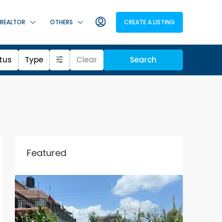
REALTOR
OTHERS
CREATE A LISTING
tus
Type
Clear
Search
Featured