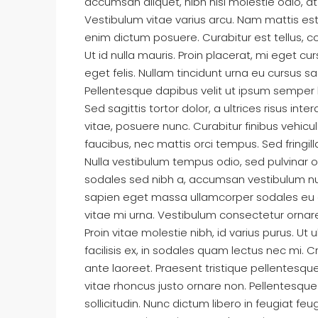
accumsan aliquet, nibh nisl molestie odio, at 
Vestibulum vitae varius arcu. Nam mattis est 
enim dictum posuere. Curabitur est tellus, co
Ut id nulla mauris. Proin placerat, mi eget cur
eget felis. Nullam tincidunt urna eu cursus sa
Pellentesque dapibus velit ut ipsum semper 
Rs.10,48,00,000
Sed sagittis tortor dolor, a ultrices risus i
vitae, posuere nunc. Curabitur finibus vehic
Commerical Land For S
faucibus, nec mattis orci tempus. Sed fringilla e
Tarkeshwor !!
Nulla vestibulum tempus odio, sed pulvinar o
sodales sed nibh a, accumsan vestibulum null
Tarkeshowr nagarpalika 
sapien eget massa ullamcorper sodales eu et
26.2
aana
LAND
vitae mi urna. Vestibulum consectetur ornare
Proin vitae molestie nibh, id varius purus. Ut
facilisis ex, in sodales quam lectus nec mi. 
ante laoreet. Praesent tristique pellentesqu
vitae rhoncus justo ornare non. Pellentesque
sollicitudin. Nunc dictum libero in feugiat fe