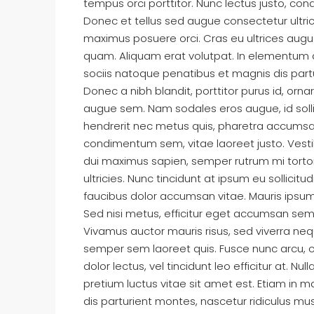
tempus orci porttitor. Nunc lectus justo, co
Donec et tellus sed augue consectetur ultrici
maximus posuere orci. Cras eu ultrices augue.
quam. Aliquam erat volutpat. In elementum
sociis natoque penatibus et magnis dis part
Donec a nibh blandit, porttitor purus id, o
augue sem. Nam sodales eros augue, id soll
hendrerit nec metus quis, pharetra accumsan
condimentum sem, vitae laoreet justo. Ves
dui maximus sapien, semper rutrum mi tortor
ultricies. Nunc tincidunt at ipsum eu sollici
faucibus dolor accumsan vitae. Mauris ipsum 
Sed nisi metus, efficitur eget accumsan sem
Vivamus auctor mauris risus, sed viverra neq
semper sem laoreet quis. Fusce nunc arcu, co
dolor lectus, vel tincidunt leo efficitur at. Nul
pretium luctus vitae sit amet est. Etiam in
dis parturient montes, nascetur ridiculus mus