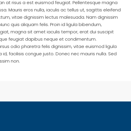
an at risus a est euismod feugiat. Pellentesque magna
 Mauris eros nulla, iaculis ac tellus ut, sagittis eleifend
ictum, vitae dignissim lectus malesuada. Nam dignissim
 Nunc quis aliquam felis. Proin id ligula bibendum,
ugiat, magna sit amet iaculis tempor, erat dui suscipit
tesque feugiat dapibus neque et condimentum.
us odio pharetra felis dignissim, vitae euismod ligula
id, facilisis congue justo. Donec nec mauris nulla. Sed
issim non.